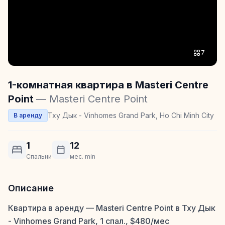
7
1-комнатная квартира в Masteri Centre
Point
— Masteri Centre Point
Тху Дык - Vinhomes Grand Park, Ho Chi Minh City
В аренду
1
12
Спальни
мес. min
Описание
Квартира в аренду — Masteri Centre Point в Тху Дык
- Vinhomes Grand Park, 1 спал., $480/мес