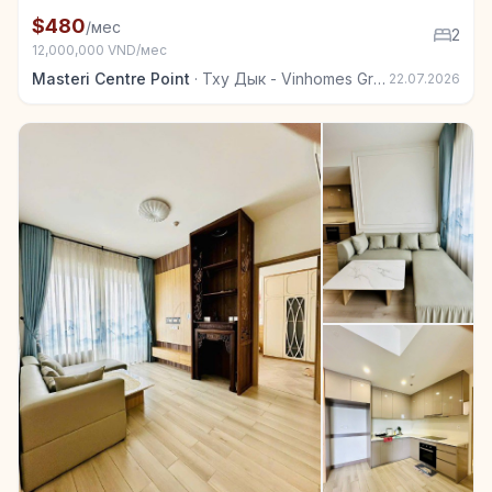
+7
Квартира в аренду в Тху Дык - Vinhomes Grand Park
$480
/мес
2
12,000,000 VND/мес
Masteri Centre Point
·
Тху Дык - Vinhomes Grand Park
22.07.2026