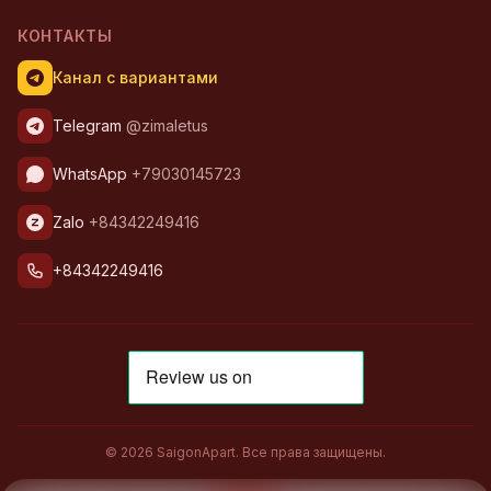
КОНТАКТЫ
Канал с вариантами
Telegram
@zimaletus
WhatsApp
+79030145723
Zalo
+84342249416
+84342249416
© 2026 SaigonApart. Все права защищены.