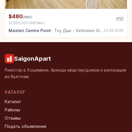
+6
Квартира в аренду в Тху Дык - Vinhomes Grand Park
$480
/мес
2
12,000,000 VND/мес
Masteri Centre Point
·
Тху Дык - Vinhomes Grand Park
24.06.2026
SaigonApart
Риелтор в Хошимине. Аренда квартир/домов и релокация
во Вьетнам.
КАТАЛОГ
Каталог
Районы
Отзывы
Подать объявление