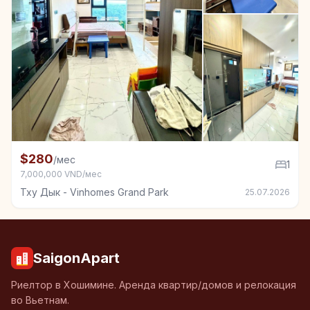
+3
Квартира в аренду в Тху Дык - Vinhomes Grand Park
$280
/мес
1
7,000,000 VND/мес
Тху Дык - Vinhomes Grand Park
25.07.2026
SaigonApart
Риелтор в Хошимине. Аренда квартир/домов и релокация
во Вьетнам.