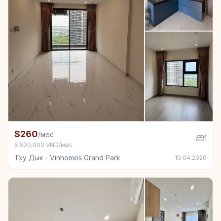
+1
Квартира в аренду в Тху Дык - Vinhomes Grand Park
$260
/мес
1
6,500,000 VND/мес
Тху Дык - Vinhomes Grand Park
10.04.2026