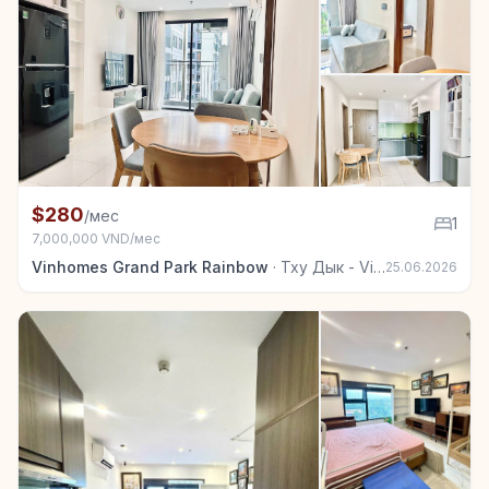
+4
Квартира в аренду в Тху Дык - Vinhomes Grand Park
$280
/мес
1
7,000,000 VND/мес
Vinhomes Grand Park Rainbow
·
Тху Дык - Vinhomes Grand Park
25.06.2026