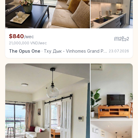
+7
Квартира в аренду в Тху Дык - Vinhomes Grand Park
$840
/мес
2
2
21,000,000 VND/мес
The Opus One
·
Тху Дык - Vinhomes Grand Park
23.07.2026