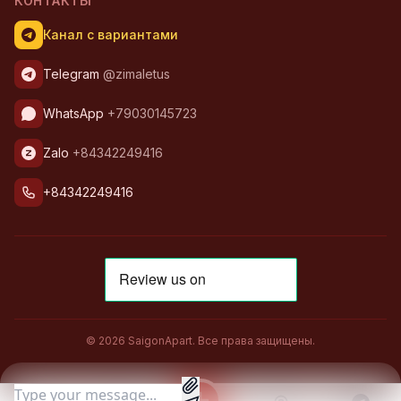
КОНТАКТЫ
Канал с вариантами
Telegram
@zimaletus
WhatsApp
+79030145723
Zalo
+84342249416
+84342249416
© 2026 SaigonApart. Все права защищены.