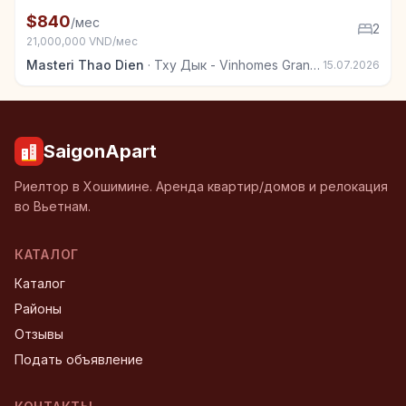
+4
Квартира в аренду в Тху Дык - Vinhomes Grand Park
$840
/мес
2
21,000,000 VND/мес
Masteri Thao Dien
·
Тху Дык - Vinhomes Grand Park
15.07.2026
SaigonApart
Риелтор в Хошимине. Аренда квартир/домов и релокация
во Вьетнам.
КАТАЛОГ
Каталог
Районы
Отзывы
Подать объявление