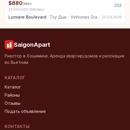
Квартира в аренду в Тху Дык - Vinhomes Grand Park
$880
/мес
3
22,000,000 VND/мес
Lumiere Boulevard
·
Тху Дык - Vinhomes Grand Park
20.03.2026
SaigonApart
Риелтор в Хошимине. Аренда квартир/домов и релокация
во Вьетнам.
КАТАЛОГ
Каталог
Районы
Отзывы
Подать объявление
КОНТАКТЫ