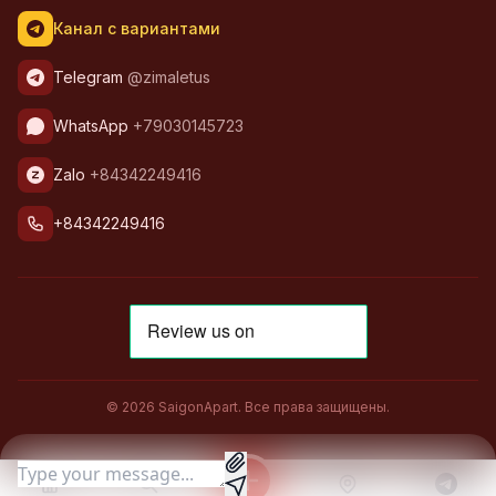
Канал с вариантами
Telegram
@zimaletus
WhatsApp
+79030145723
Zalo
+84342249416
+84342249416
© 2026 SaigonApart. Все права защищены.