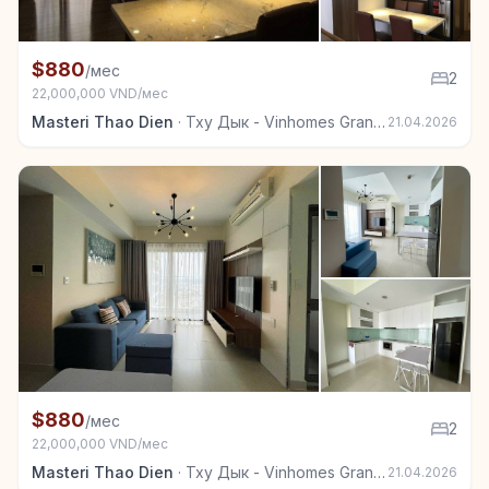
+5
Квартира в аренду в Тху Дык - Vinhomes Grand Park
$880
/мес
2
22,000,000 VND/мес
Masteri Thao Dien
·
Тху Дык - Vinhomes Grand Park
21.04.2026
+7
Квартира в аренду в Тху Дык - Vinhomes Grand Park
$880
/мес
2
22,000,000 VND/мес
Masteri Thao Dien
·
Тху Дык - Vinhomes Grand Park
21.04.2026