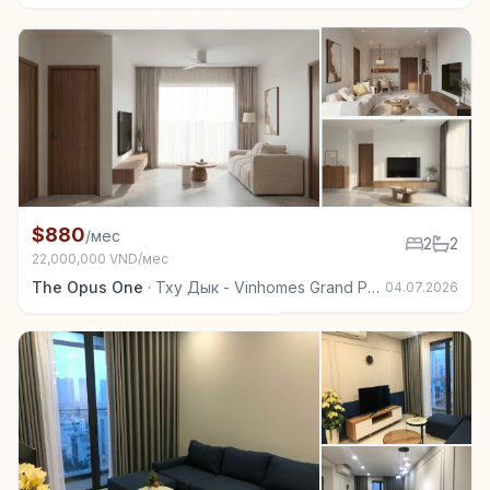
+4
Квартира в аренду в Тху Дык - Vinhomes Grand Park
$880
/мес
2
2
22,000,000 VND/мес
The Opus One
·
Тху Дык - Vinhomes Grand Park
04.07.2026