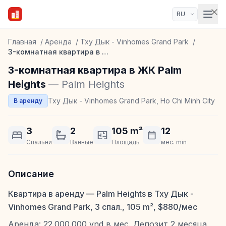
Главная
/
Аренда
/
Тху Дык - Vinhomes Grand Park
/
3-комнатная квартира в ЖК Palm Heights
3-комнатная квартира в ЖК Palm
Heights
— Palm Heights
Тху Дык - Vinhomes Grand Park, Ho Chi Minh City
В аренду
3
2
105 m²
12
Спальни
Ванные
Площадь
мес. min
Описание
Квартира в аренду — Palm Heights в Тху Дык -
Vinhomes Grand Park, 3 спал., 105 m², $880/мес
Аренда: 22.000.000 vnd в мес. Депозит 2 месяца.