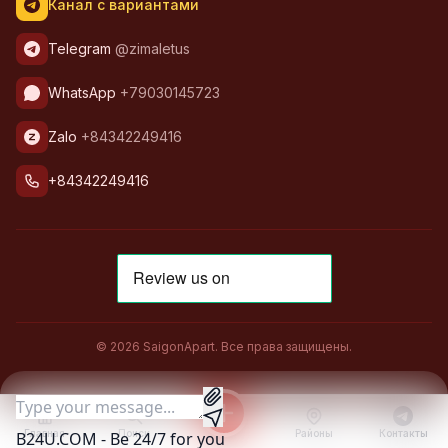
Канал с вариантами
Telegram
@zimaletus
WhatsApp
+79030145723
Zalo
+84342249416
+84342249416
© 2026 SaigonApart. Все права защищены.
Главная
Поиск
Районы
Контакты