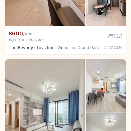
+7
Квартира в аренду в Тху Дык - Vinhomes Grand Park
$600
/мес
2
2
15,000,000 VND/мес
The Beverly
·
Тху Дык - Vinhomes Grand Park
22.07.2026