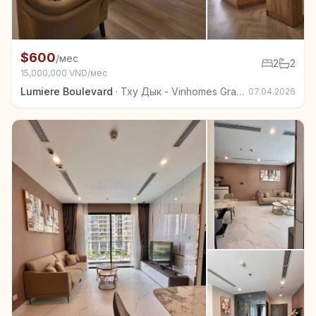
+3
Квартира в аренду в Тху Дык - Vinhomes Grand Park
$600
/мес
2
2
15,000,000 VND/мес
Lumiere Boulevard
·
Тху Дык - Vinhomes Grand Park
07.04.2026