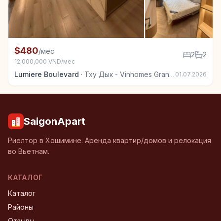
+4
Квартира в аренду в Тху Дык - Vinhomes Grand Park
$480
/мес
2
2
12,000,000 VND/мес
Lumiere Boulevard
·
Тху Дык - Vinhomes Grand Park
01.07.2026
SaigonApart
Риелтор в Хошимине. Аренда квартир/домов и релокация
во Вьетнам.
КАТАЛОГ
Каталог
Районы
Отзывы