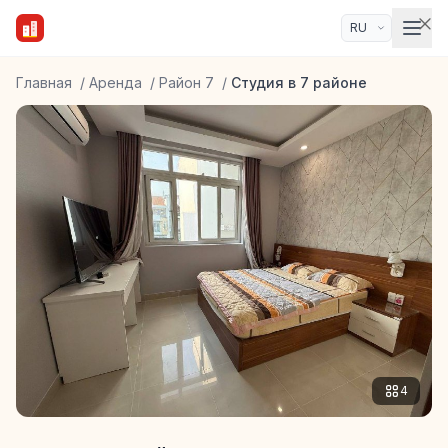
Главная
/
Аренда
/
Район 7
/
Студия в 7 районе
4