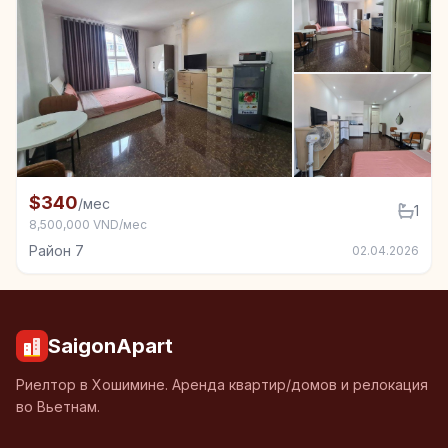
+2
Комната в аренду в Район 7
$340
/мес
1
8,500,000 VND/мес
Район 7
02.04.2026
SaigonApart
Риелтор в Хошимине. Аренда квартир/домов и релокация
во Вьетнам.