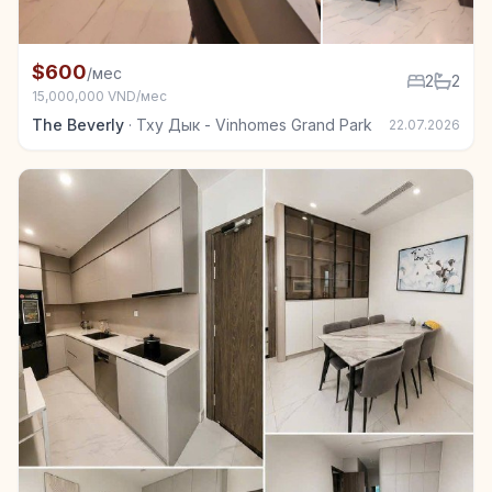
+7
Квартира в аренду в Тху Дык - Vinhomes Grand Park
$600
/мес
2
2
15,000,000 VND/мес
The Beverly
·
Тху Дык - Vinhomes Grand Park
22.07.2026