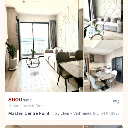
+5
Квартира в аренду в Тху Дык - Vinhomes Grand Park
$600
/мес
2
15,000,000 VND/мес
Masteri Centre Point
·
Тху Дык - Vinhomes Grand Park
04.07.2026