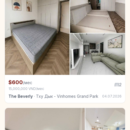
Квартира в аренду в Тху Дык - Vinhomes Grand Park
$600
/мес
2
15,000,000 VND/мес
The Beverly
·
Тху Дык - Vinhomes Grand Park
04.07.2026