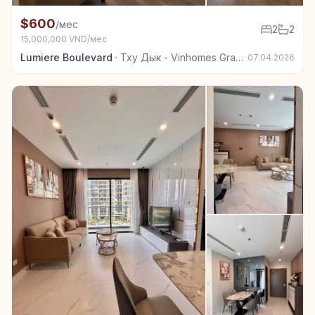
+3
Квартира в аренду в Тху Дык - Vinhomes Grand Park
$600
/мес
2
2
15,000,000 VND/мес
Lumiere Boulevard
·
Тху Дык - Vinhomes Grand Park
07.04.2026