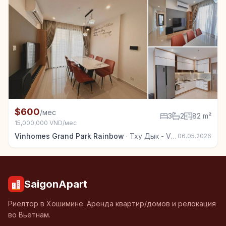
+7
Квартира в аренду в Тху Дык - Vinhomes Grand Park
$600
/мес
3
2
82 m²
15,000,000 VND/мес
Vinhomes Grand Park Rainbow
·
Тху Дык - Vinhomes Grand Park
06.05.2026
SaigonApart
Риелтор в Хошимине. Аренда квартир/домов и релокация
во Вьетнам.