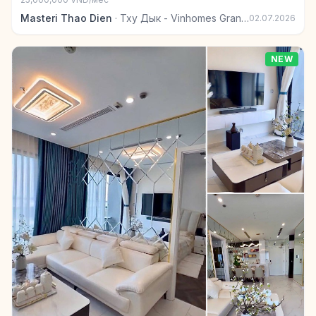
Masteri Thao Dien
·
Тху Дык - Vinhomes Grand Park
02.07.2026
NEW