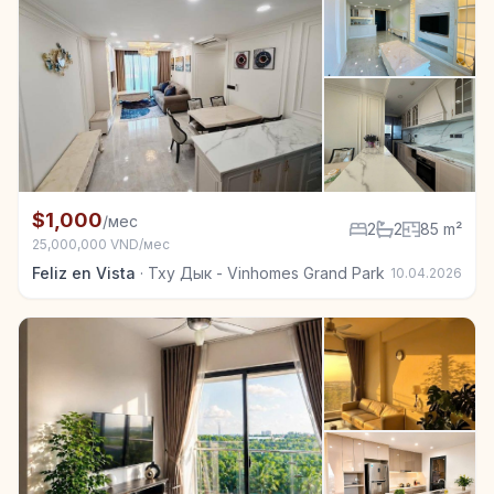
+6
Квартира в аренду в Тху Дык - Vinhomes Grand Park
$1,000
/мес
2
2
85 m²
25,000,000 VND/мес
Feliz en Vista
·
Тху Дык - Vinhomes Grand Park
10.04.2026