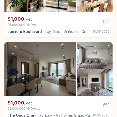
+7
Квартира в аренду в Тху Дык - Vinhomes Grand Park
$1,000
/мес
3
25,000,000 VND/мес
Lumiere Boulevard
·
Тху Дык - Vinhomes Grand Park
10.05.2026
+6
Квартира в аренду в Тху Дык - Vinhomes Grand Park
$1,000
/мес
3
25,000,000 VND/мес
The Opus One
·
Тху Дык - Vinhomes Grand Park
10.05.2026