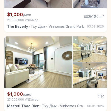
+7
Квартира в аренду в Тху Дык - Vinhomes Grand Park
$1,000
/мес
2
80 m²
25,000,000 VND/мес
The Beverly
·
Тху Дык - Vinhomes Grand Park
03.08.2026
+7
Квартира в аренду в Тху Дык - Vinhomes Grand Park
$1,000
/мес
2
25,000,000 VND/мес
Masteri Thao Dien
·
Тху Дык - Vinhomes Grand Park
08.05.2026