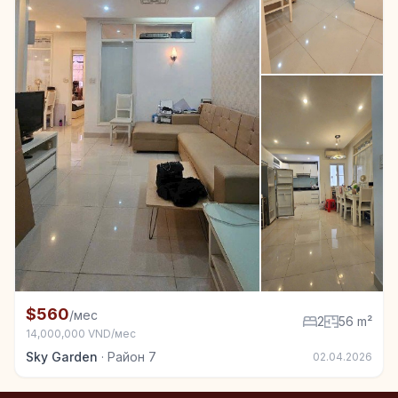
+5
Квартира в аренду в Район 7, 2 спал., 56 m²
$560
/мес
2
56 m²
14,000,000 VND/мес
Sky Garden
·
Район 7
02.04.2026