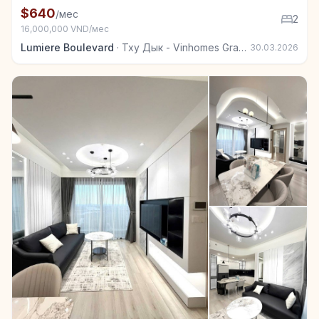
+2
Квартира в аренду в Тху Дык - Vinhomes Grand Park
$640
/мес
2
16,000,000 VND/мес
Lumiere Boulevard
·
Тху Дык - Vinhomes Grand Park
30.03.2026