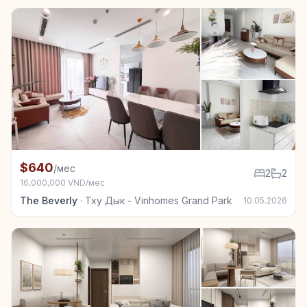
+7
Квартира в аренду в Тху Дык - Vinhomes Grand Park
$640
/мес
2
2
16,000,000 VND/мес
The Beverly
·
Тху Дык - Vinhomes Grand Park
10.05.2026