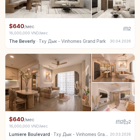
+7
Квартира в аренду в Тху Дык - Vinhomes Grand Park
$640
/мес
2
16,000,000 VND/мес
The Beverly
·
Тху Дык - Vinhomes Grand Park
30.04.2026
+7
Квартира в аренду в Тху Дык - Vinhomes Grand Park
$640
/мес
2
2
16,000,000 VND/мес
Lumiere Boulevard
·
Тху Дык - Vinhomes Grand Park
20.03.2026