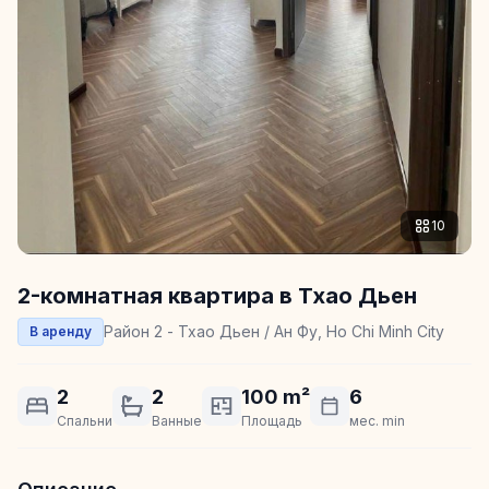
10
2-комнатная квартира в Тхао Дьен
Район 2 - Тхао Дьен / Ан Фу, Ho Chi Minh City
В аренду
2
2
100 m²
6
Спальни
Ванные
Площадь
мес. min