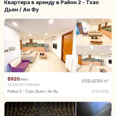
Квартира в аренду в Район 2 - Тхао
Дьен / Ан Фу
+7
Квартира в аренду в Район 2 - Тхао Дьен / Ан Фу, 2
$920
/мес
2
2
90 m²
23,000,000 VND/мес
Район 2 - Тхао Дьен / Ан Фу
01.06.2026