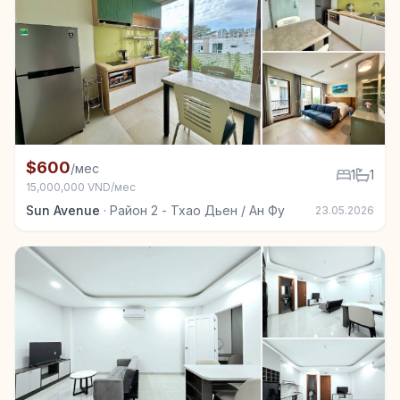
+6
Квартира в аренду в Район 2 - Тхао Дьен / Ан Фу, 1
$600
/мес
1
1
15,000,000 VND/мес
Sun Avenue
·
Район 2 - Тхао Дьен / Ан Фу
23.05.2026