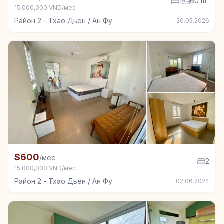
1
60 m²
15,000,000 VND/мес
Район 2 - Тхао Дьен / Ан Фу
20.05.2026
+5
Квартира в аренду в Район 2 - Тхао Дьен / Ан Фу, 
$600
/мес
2
15,000,000 VND/мес
Район 2 - Тхао Дьен / Ан Фу
02.06.2024