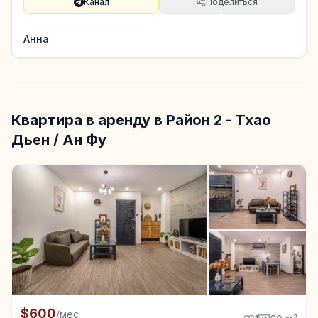
Канал
Поделиться
Анна
Квартира в аренду в Район 2 - Тхао
Дьен / Ан Фу
+7
Квартира в аренду в Район 2 - Тхао Дьен / Ан Фу, 1
$600
/мес