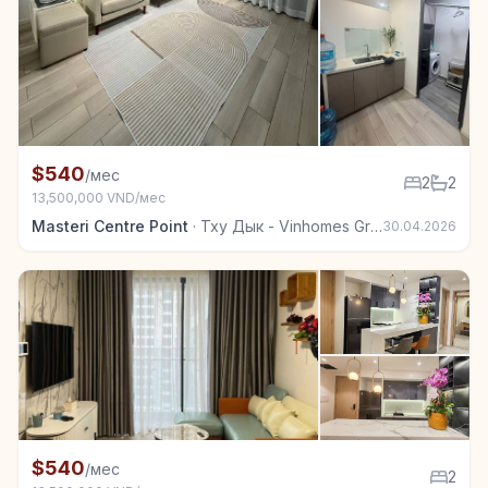
+7
Квартира в аренду в Тху Дык - Vinhomes Grand Park
$540
/мес
2
2
13,500,000 VND/мес
Masteri Centre Point
·
Тху Дык - Vinhomes Grand Park
30.04.2026
+6
Квартира в аренду в Тху Дык - Vinhomes Grand Park
$540
/мес
2