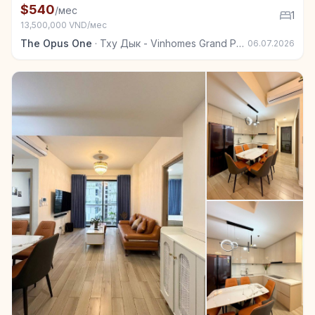
Квартира в аренду в Тху Дык - Vinhomes Grand Park
$540
/мес
1
13,500,000 VND/мес
The Opus One
·
Тху Дык - Vinhomes Grand Park
06.07.2026