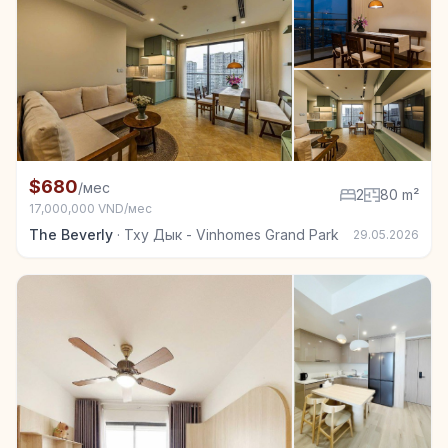
+7
Квартира в аренду в Тху Дык - Vinhomes Grand Park
$680
/мес
2
80 m²
17,000,000 VND/мес
The Beverly
·
Тху Дык - Vinhomes Grand Park
29.05.2026