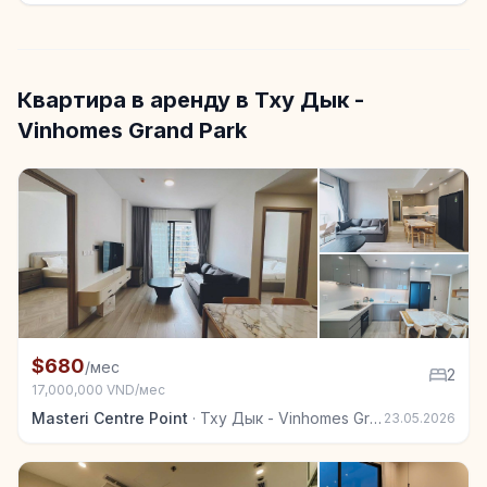
Квартира в аренду в Тху Дык -
Vinhomes Grand Park
+7
Квартира в аренду в Тху Дык - Vinhomes Grand Park
$680
/мес
2
17,000,000 VND/мес
Masteri Centre Point
·
Тху Дык - Vinhomes Grand Park
23.05.2026