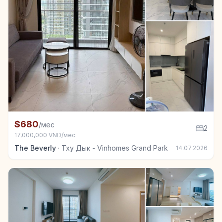
+7
Квартира в аренду в Тху Дык - Vinhomes Grand Park
$680
/мес
2
17,000,000 VND/мес
The Beverly
·
Тху Дык - Vinhomes Grand Park
14.07.2026