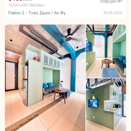
1
30 m²
12,000,000 VND/мес
Район 2 - Тхао Дьен / Ан Фу
29.05.2026