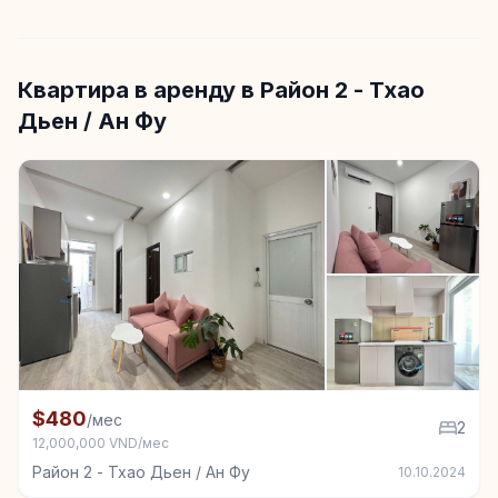
Квартира в аренду в Район 2 - Тхао
Дьен / Ан Фу
+4
Квартира в аренду в Район 2 - Тхао Дьен / Ан Фу, 
$480
/мес
2
12,000,000 VND/мес
Район 2 - Тхао Дьен / Ан Фу
10.10.2024