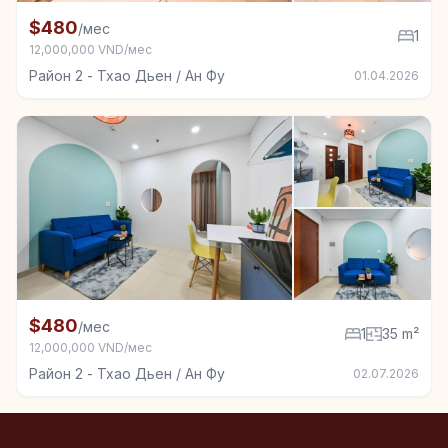
+7
Квартира в аренду в Район 2 - Тхао Дьен / Ан Фу, 1
$480
/мес
1
12,000,000 VND/мес
Район 2 - Тхао Дьен / Ан Фу
01.04.2026
+7
Квартира в аренду в Район 2 - Тхао Дьен / Ан Фу, 1
$480
/мес
1
35 m²
12,000,000 VND/мес
Район 2 - Тхао Дьен / Ан Фу
02.07.2026