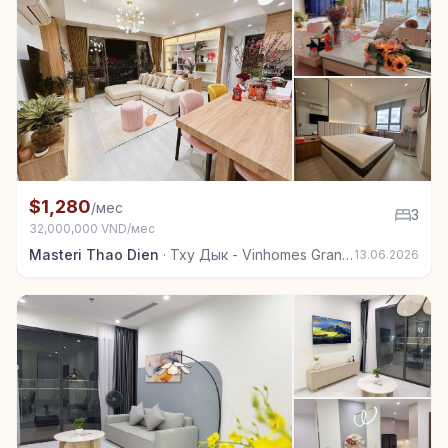
+7
Квартира в аренду в Тху Дык - Vinhomes Grand Park
$1,280
/мес
3
32,000,000 VND/мес
Masteri Thao Dien
·
Тху Дык - Vinhomes Grand Park
13.06.2026