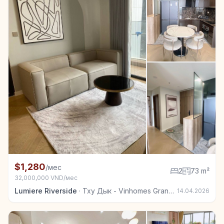
+2
Квартира в аренду в Тху Дык - Vinhomes Grand Park
$1,280
/мес
2
73 m²
32,000,000 VND/мес
Lumiere Riverside
·
Тху Дык - Vinhomes Grand Park
14.04.2026