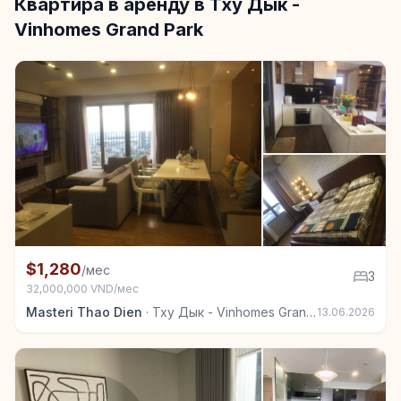
Квартира в аренду в Тху Дык -
Vinhomes Grand Park
+7
Квартира в аренду в Тху Дык - Vinhomes Grand Park
$1,280
/мес
3
32,000,000 VND/мес
Masteri Thao Dien
·
Тху Дык - Vinhomes Grand Park
13.06.2026