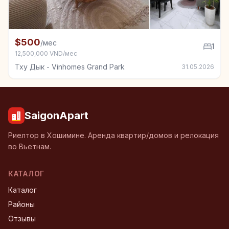
+5
Квартира в аренду в Тху Дык - Vinhomes Grand Park
$500
/мес
1
12,500,000 VND/мес
Тху Дык - Vinhomes Grand Park
31.05.2026
SaigonApart
Риелтор в Хошимине. Аренда квартир/домов и релокация
во Вьетнам.
КАТАЛОГ
Каталог
Районы
Отзывы