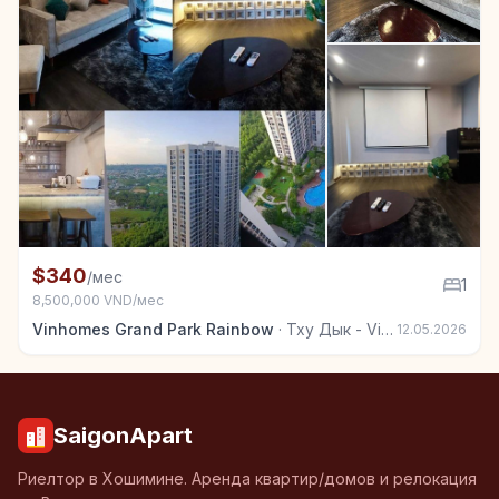
+6
Квартира в аренду в Тху Дык - Vinhomes Grand Park
$340
/мес
1
8,500,000 VND/мес
Vinhomes Grand Park Rainbow
·
Тху Дык - Vinhomes Grand Park
12.05.2026
SaigonApart
Риелтор в Хошимине. Аренда квартир/домов и релокация