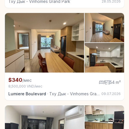
Тху Дык - Vinhomes Grand Park
28.05.2026
+3
Квартира в аренду в Тху Дык - Vinhomes Grand Park
$340
/мес
1
54 m²
8,500,000 VND/мес
Lumiere Boulevard
·
Тху Дык - Vinhomes Grand Park
09.07.2026