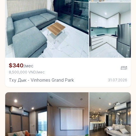
+2
Квартира в аренду в Тху Дык - Vinhomes Grand Park
$340
/мес
1
8,500,000 VND/мес
Тху Дык - Vinhomes Grand Park
31.07.2026