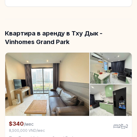
Квартира в аренду в Тху Дык -
Vinhomes Grand Park
+4
Квартира в аренду в Тху Дык - Vinhomes Grand Park
$340
/мес
2
2
8,500,000 VND/мес