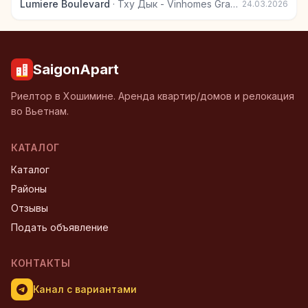
Lumiere Boulevard
·
Тху Дык - Vinhomes Grand Park
24.03.2026
SaigonApart
Риелтор в Хошимине. Аренда квартир/домов и релокация
во Вьетнам.
КАТАЛОГ
Каталог
Районы
Отзывы
Подать объявление
КОНТАКТЫ
Канал с вариантами