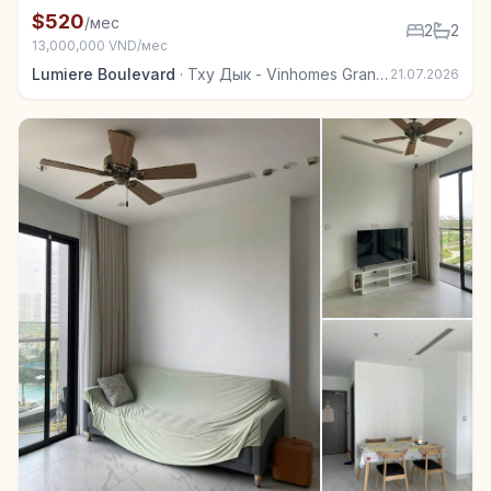
+5
Квартира в аренду в Тху Дык - Vinhomes Grand Park
$520
/мес
2
2
13,000,000 VND/мес
Lumiere Boulevard
·
Тху Дык - Vinhomes Grand Park
21.07.2026