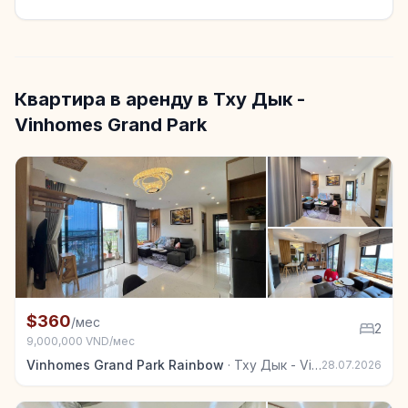
Квартира в аренду в Тху Дык -
Vinhomes Grand Park
+7
Квартира в аренду в Тху Дык - Vinhomes Grand Park
$360
/мес
2
9,000,000 VND/мес
Vinhomes Grand Park Rainbow
·
Тху Дык - Vinhomes Grand Park
28.07.2026