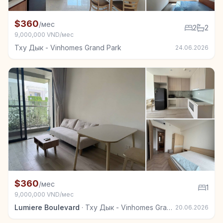
+6
Квартира в аренду в Тху Дык - Vinhomes Grand Park
$360
/мес
2
2
9,000,000 VND/мес
Тху Дык - Vinhomes Grand Park
24.06.2026
+2
Квартира в аренду в Тху Дык - Vinhomes Grand Park
$360
/мес
1
9,000,000 VND/мес
Lumiere Boulevard
·
Тху Дык - Vinhomes Grand Park
20.06.2026