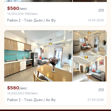
+7
Квартира в аренду в Район 2 - Тхао Дьен / Ан Фу, 1
$560
/мес
1
14,000,000 VND/мес
Район 2 - Тхао Дьен / Ан Фу
14.05.2026
+4
Квартира в аренду в Район 2 - Тхао Дьен / Ан Фу, 1
$560
/мес
1
14,000,000 VND/мес
Район 2 - Тхао Дьен / Ан Фу
27.06.2026