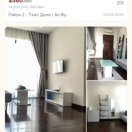
$560
/мес
1
14,000,000 VND/мес
Район 2 - Тхао Дьен / Ан Фу
03.04.2026