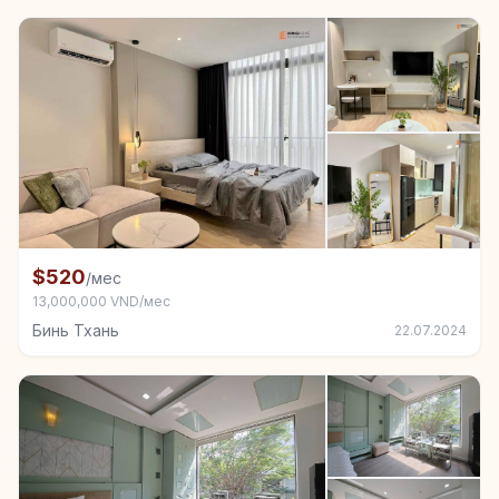
+3
Комната в аренду в Бинь Тхань
$520
/мес
13,000,000 VND/мес
Бинь Тхань
22.07.2024