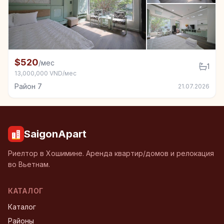
+6
Комната в аренду в Район 7
$520
/мес
1
13,000,000 VND/мес
Район 7
21.07.2026
SaigonApart
Риелтор в Хошимине. Аренда квартир/домов и релокация
во Вьетнам.
КАТАЛОГ
Каталог
Районы