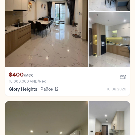
+7
Квартира в аренду в Район 12, 1 спал.
$400
/мес
1
10,000,000 VND/мес
Glory Heights
·
Район 12
10.08.2026