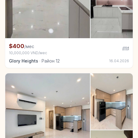
+2
Квартира в аренду в Район 12, 1 спал.
$400
/мес
1
10,000,000 VND/мес
Glory Heights
·
Район 12
16.04.2026