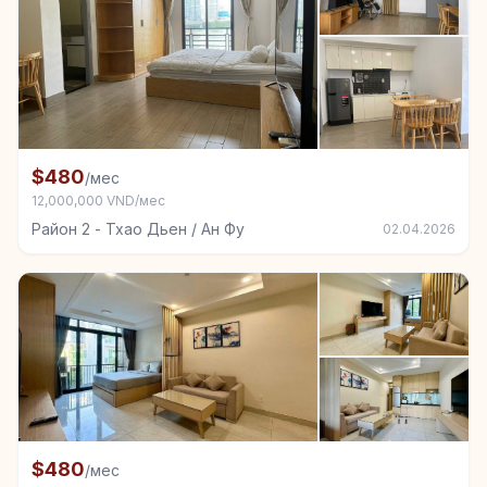
+2
Комната в аренду в Район 2 - Тхао Дьен / Ан Фу
$480
/мес
12,000,000 VND/мес
Район 2 - Тхао Дьен / Ан Фу
02.04.2026
+2
Комната в аренду в Район 2 - Тхао Дьен / Ан Фу
$480
/мес