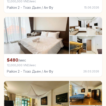
12,000,000 VND/мес
Район 2 - Тхао Дьен / Ан Фу
15.06.2026
+3
Комната в аренду в Район 2 - Тхао Дьен / Ан Фу
$480
/мес
12,000,000 VND/мес
Район 2 - Тхао Дьен / Ан Фу
26.03.2026