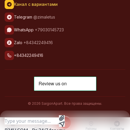
Канал с вариантами
Telegram
@zimaletus
WhatsApp
+79030145723
Zalo
+84342249416
+84342249416
© 2026 SaigonApart. Все права защищены.
Главная
Поиск
Районы
Контакты