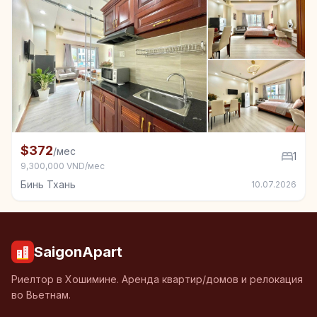
+3
Квартира в аренду в Бинь Тхань, 1 спал.
$372
/мес
1
9,300,000 VND/мес
Бинь Тхань
10.07.2026
SaigonApart
Риелтор в Хошимине. Аренда квартир/домов и релокация
во Вьетнам.