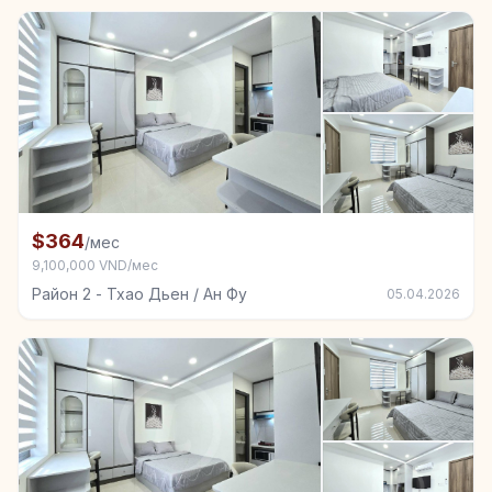
+3
Комната в аренду в Район 2 - Тхао Дьен / Ан Фу
$364
/мес
9,100,000 VND/мес
Район 2 - Тхао Дьен / Ан Фу
05.04.2026