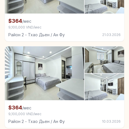
+3
Комната в аренду в Район 2 - Тхао Дьен / Ан Фу
$364
/мес
9,100,000 VND/мес
Район 2 - Тхао Дьен / Ан Фу
21.03.2026
+3
Комната в аренду в Район 2 - Тхао Дьен / Ан Фу
$364
/мес
9,100,000 VND/мес
Район 2 - Тхао Дьен / Ан Фу
10.03.2026