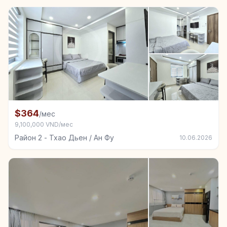
+2
Комната в аренду в Район 2 - Тхао Дьен / Ан Фу
$364
/мес
9,100,000 VND/мес
Район 2 - Тхао Дьен / Ан Фу
10.06.2026