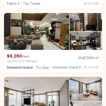
Район 2 - Тху Тхием
29.05.2026
+7
Квартира в аренду в Тху Дык - Vinhomes Grand Park
$6,260
/мес
4
309 m²
156,500,000 VND/мес
Diamond Island
·
Тху Дык - Vinhomes Grand Park
10.03.2026