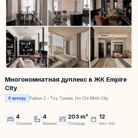
Многокомнатная дуплекс в ЖК Empire
City
Район 2 - Тху Тхием, Ho Chi Minh City
В аренду
4
4
203 m²
12
Спальни
Ванные
Площадь
мес. min