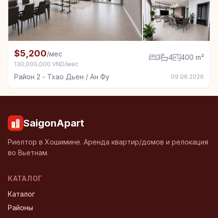
+7
Квартира в аренду в Район 2 - Тхао Дьен / Ан Фу, 
$5,200
/мес
3
4
400 m²
130,000,000 VND/мес
Район 2 - Тхао Дьен / Ан Фу
09.06.2026
SaigonApart
Риелтор в Хошимине. Аренда квартир/домов и релокация
во Вьетнам.
КАТАЛОГ
Каталог
Районы