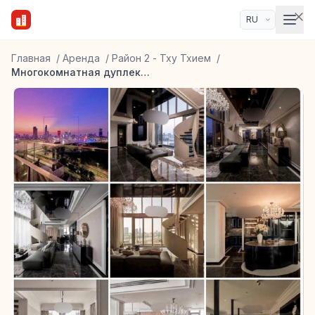
Главная
/
Аренда
/
Район 2 - Тху Тхием
/
Многокомнатная дуплекс в ЖК Empire City