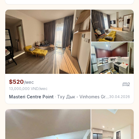
+3
Квартира в аренду в Тху Дык - Vinhomes Grand Park
$520
/мес
2
13,000,000 VND/мес
Masteri Centre Point
·
Тху Дык - Vinhomes Grand Park
30.04.2026