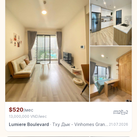
+5
Квартира в аренду в Тху Дык - Vinhomes Grand Park
$520
/мес
2
2
13,000,000 VND/мес
Lumiere Boulevard
·
Тху Дык - Vinhomes Grand Park
21.07.2026