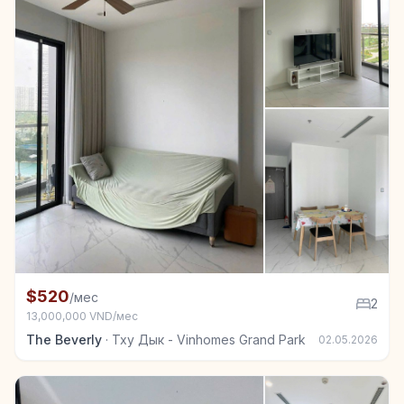
+7
Квартира в аренду в Тху Дык - Vinhomes Grand Park
$520
/мес
2
13,000,000 VND/мес
The Beverly
·
Тху Дык - Vinhomes Grand Park
02.05.2026