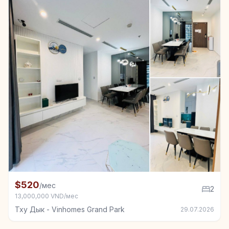
+7
Квартира в аренду в Тху Дык - Vinhomes Grand Park
$520
/мес
2
13,000,000 VND/мес
Тху Дык - Vinhomes Grand Park
29.07.2026