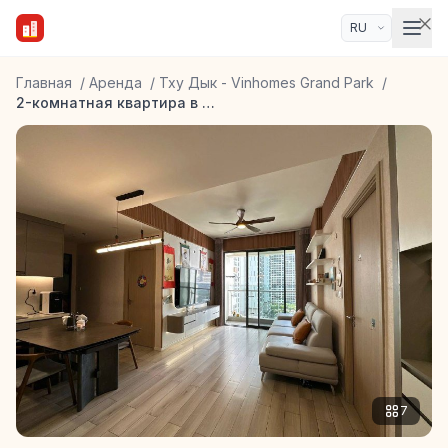
Главная
/
Аренда
/
Тху Дык - Vinhomes Grand Park
/
2-комнатная квартира в ЖК Masteri Centre Point
7