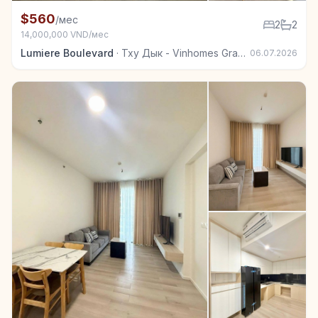
+5
Квартира в аренду в Тху Дык - Vinhomes Grand Park
$560
/мес
2
2
14,000,000 VND/мес
Lumiere Boulevard
·
Тху Дык - Vinhomes Grand Park
06.07.2026