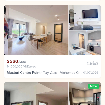
+6
Квартира в аренду в Тху Дык - Vinhomes Grand Park
$560
/мес
2
2
14,000,000 VND/мес
Masteri Centre Point
·
Тху Дык - Vinhomes Grand Park
01.07.2026
NEW