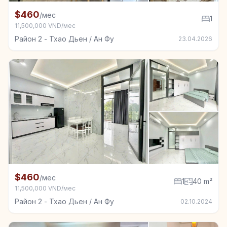
+4
Квартира в аренду в Район 2 - Тхао Дьен / Ан Фу, 1
$460
/мес
1
11,500,000 VND/мес
Район 2 - Тхао Дьен / Ан Фу
23.04.2026
+3
Квартира в аренду в Район 2 - Тхао Дьен / Ан Фу, 1
$460
/мес
1
40 m²
11,500,000 VND/мес
Район 2 - Тхао Дьен / Ан Фу
02.10.2024