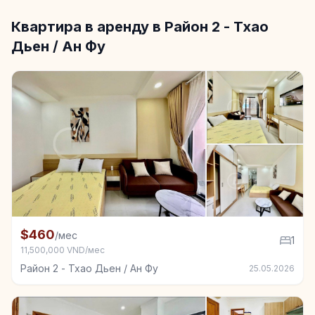
Квартира в аренду в Район 2 - Тхао
Дьен / Ан Фу
+4
Квартира в аренду в Район 2 - Тхао Дьен / Ан Фу, 1
$460
/мес
1
11,500,000 VND/мес
Район 2 - Тхао Дьен / Ан Фу
25.05.2026