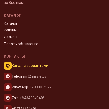
во Вьетнам.
КАТАЛОГ
Каталог
Районы
Отзывы
Подать объявление
КОНТАКТЫ
Канал с вариантами
Telegram
@zimaletus
WhatsApp
+79030145723
Zalo
+84342249416
+84342249416