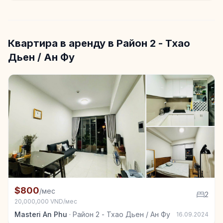
Квартира в аренду в Район 2 - Тхао
Дьен / Ан Фу
+3
Квартира в аренду в Район 2 - Тхао Дьен / Ан Фу, 
$800
/мес
2
20,000,000 VND/мес
Masteri An Phu
·
Район 2 - Тхао Дьен / Ан Фу
16.09.2024