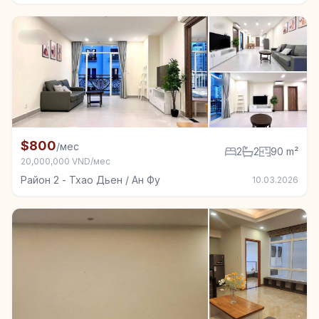
+7
Квартира в аренду в Район 2 - Тхао Дьен / Ан Фу, 2
$800
/мес
2
2
90 m²
20,000,000 VND/мес
Район 2 - Тхао Дьен / Ан Фу
10.03.2026