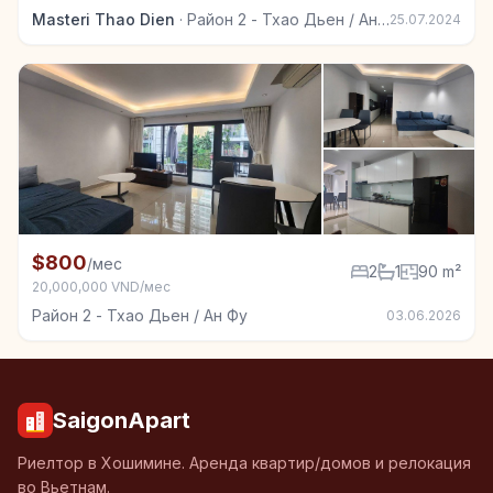
Masteri Thao Dien
·
Район 2 - Тхао Дьен / Ан Фу
25.07.2024
+5
Квартира в аренду в Район 2 - Тхао Дьен / Ан Фу, 2
$800
/мес
2
1
90 m²
20,000,000 VND/мес
Район 2 - Тхао Дьен / Ан Фу
03.06.2026
SaigonApart
Риелтор в Хошимине. Аренда квартир/домов и релокация
во Вьетнам.