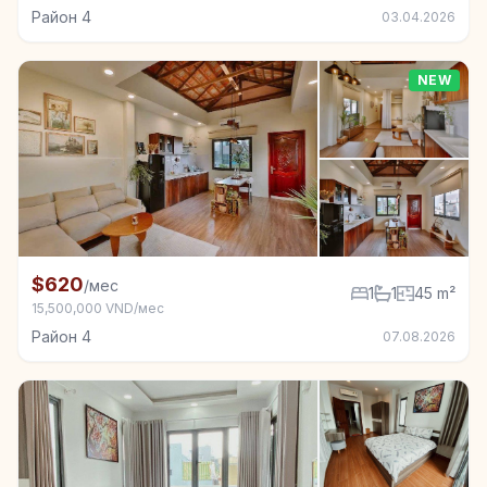
Район 4
03.04.2026
NEW
+3
Квартира в аренду в Район 4, 1 спал., 45 m²
$620
/мес
1
1
45 m²
15,500,000 VND/мес
Район 4
07.08.2026