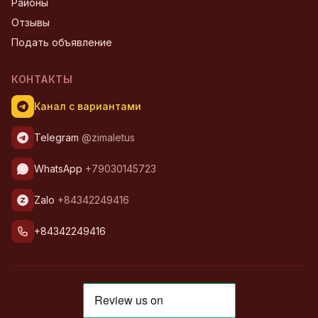
Районы
Отзывы
Подать объявление
КОНТАКТЫ
Канал с вариантами
Telegram
@zimaletus
WhatsApp
+79030145723
Zalo
+84342249416
+84342249416