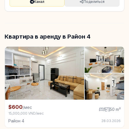
Канал
Поделиться
Квартира в аренду в Район 4
+5
Квартира в аренду в Район 4, 1 спал., 50 m²
$600
/мес
1
50 m²
15,000,000 VND/мес
Район 4
28.03.2026