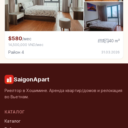
+4
Квартира в аренду в Район 4, 1 спал., 40 m²
$580
/мес
1
40 m²
14,500,000 VND/мес
Район 4
31.03.2026
SaigonApart
Риелтор в Хошимине. Аренда квартир/домов и релокация
во Вьетнам.
КАТАЛОГ
Каталог