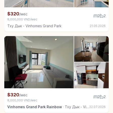
+3
Квартира в аренду в Тху Дык - Vinhomes Grand Park
$320
/мес
2
2
8,000,000 VND/мес
Тху Дык - Vinhomes Grand Park
21.05.2026
+6
Квартира в аренду в Тху Дык - Vinhomes Grand Park
$320
/мес
2
2
8,000,000 VND/мес
Vinhomes Grand Park Rainbow
·
Тху Дык - Vinhomes Grand Park
22.07.2026