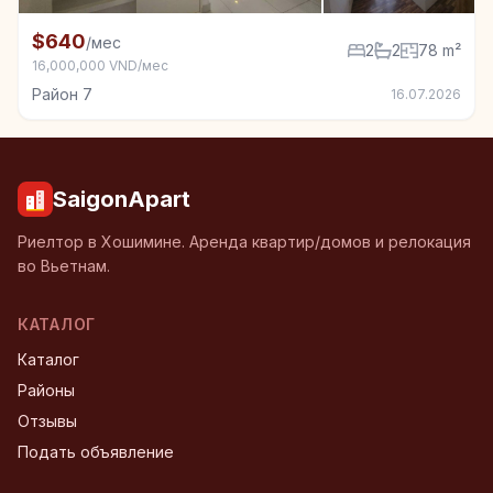
+7
Квартира в аренду в Район 7, 2 спал., 78 m²
$640
/мес
2
2
78 m²
16,000,000 VND/мес
Район 7
16.07.2026
SaigonApart
Риелтор в Хошимине. Аренда квартир/домов и релокация
во Вьетнам.
КАТАЛОГ
Каталог
Районы
Отзывы
Подать объявление