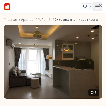
Главная
/
Аренда
/
Район 7
/
2-комнатная квартира в ЖК Scenic Valley
8