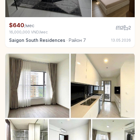
+3
Квартира в аренду в Район 7, 2 спал.
$640
/мес
2
2
16,000,000 VND/мес
Saigon South Residences
·
Район 7
13.05.2026