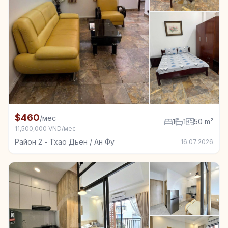
+2
Квартира в аренду в Район 2 - Тхао Дьен / Ан Фу, 1
$460
/мес
1
1
50 m²
11,500,000 VND/мес
Район 2 - Тхао Дьен / Ан Фу
16.07.2026