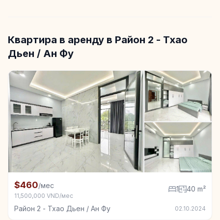
Квартира в аренду в Район 2 - Тхао
Дьен / Ан Фу
+3
Квартира в аренду в Район 2 - Тхао Дьен / Ан Фу, 1
$460
/мес
1
40 m²
11,500,000 VND/мес
Район 2 - Тхао Дьен / Ан Фу
02.10.2024