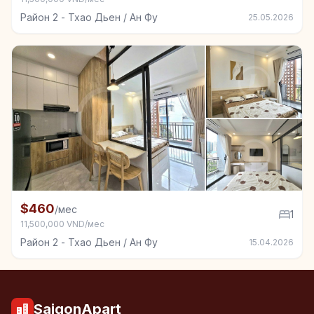
Район 2 - Тхао Дьен / Ан Фу
25.05.2026
+4
Квартира в аренду в Район 2 - Тхао Дьен / Ан Фу, 1
$460
/мес
1
11,500,000 VND/мес
Район 2 - Тхао Дьен / Ан Фу
15.04.2026
SaigonApart