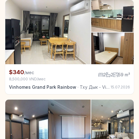
+3
Квартира в аренду в Тху Дык - Vinhomes Grand Park
$340
/мес
2
2
59 m²
8,500,000 VND/мес
Vinhomes Grand Park Rainbow
·
Тху Дык - Vinhomes Grand Park
15.07.2026