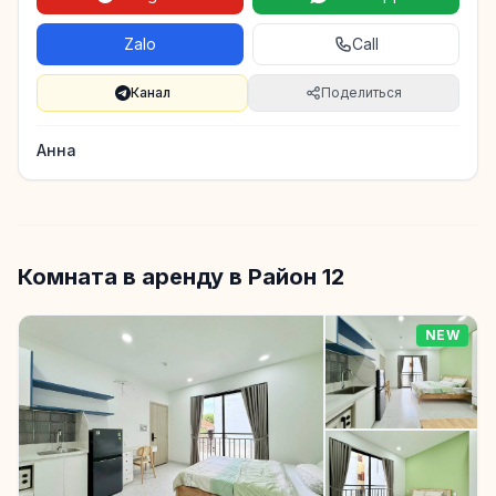
Zalo
Call
Канал
Поделиться
Анна
Комната в аренду в Район 12
NEW