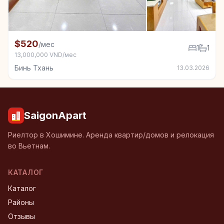
+4
Квартира в аренду в Бинь Тхань, 1 спал.
$520
/мес
1
1
13,000,000 VND/мес
Бинь Тхань
13.03.2026
SaigonApart
Риелтор в Хошимине. Аренда квартир/домов и релокация
во Вьетнам.
КАТАЛОГ
Каталог
Районы
Отзывы