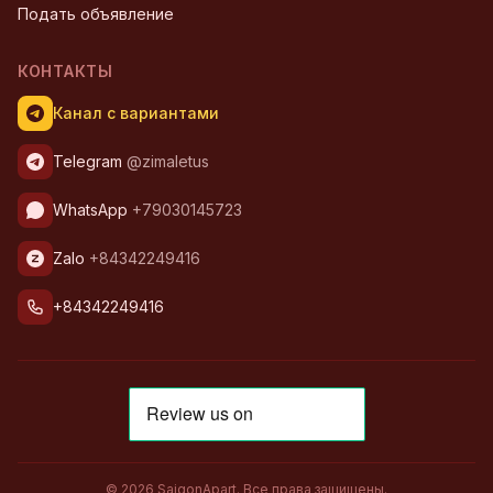
Подать объявление
КОНТАКТЫ
Канал с вариантами
Telegram
@zimaletus
WhatsApp
+79030145723
Zalo
+84342249416
+84342249416
© 2026 SaigonApart. Все права защищены.