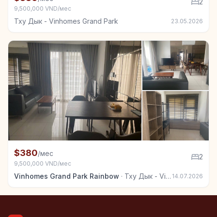
2
9,500,000 VND/мес
Тху Дык - Vinhomes Grand Park
23.05.2026
+5
Квартира в аренду в Тху Дык - Vinhomes Grand Park
$380
/мес
2
9,500,000 VND/мес
Vinhomes Grand Park Rainbow
·
Тху Дык - Vinhomes Grand Park
14.07.2026