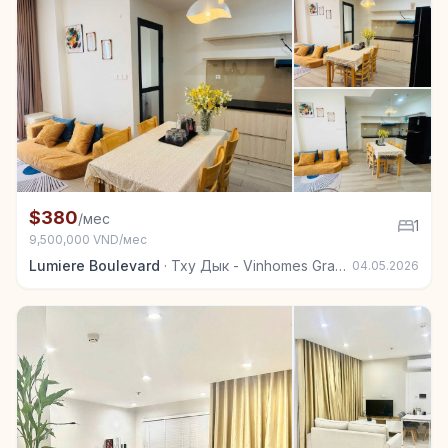
+4
Квартира в аренду в Тху Дык - Vinhomes Grand Park
$380
/мес
1
9,500,000 VND/мес
Lumiere Boulevard
·
Тху Дык - Vinhomes Grand Park
04.05.2026