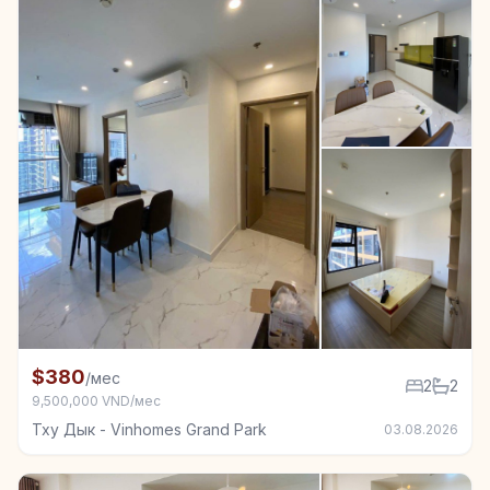
+5
Квартира в аренду в Тху Дык - Vinhomes Grand Park
$380
/мес
2
2
9,500,000 VND/мес
Тху Дык - Vinhomes Grand Park
03.08.2026