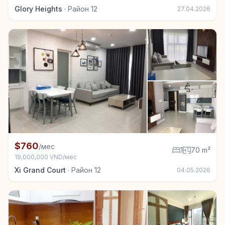
Glory Heights
·
Район 12
27.04.2026
+1
Квартира в аренду в Район 12, 1 спал., 70 m²
$760
/мес
1
70 m²
19,000,000 VND/мес
Xi Grand Court
·
Район 12
04.05.2026