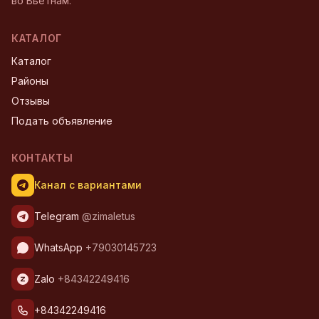
во Вьетнам.
КАТАЛОГ
Каталог
Районы
Отзывы
Подать объявление
КОНТАКТЫ
Канал с вариантами
Telegram
@zimaletus
WhatsApp
+79030145723
Zalo
+84342249416
+84342249416