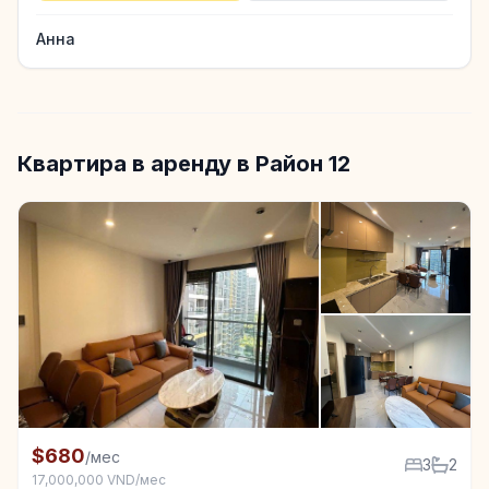
Анна
Квартира в аренду в Район 12
+7
Квартира в аренду в Район 12, 3 спал.
$680
/мес
3
2
17,000,000 VND/мес