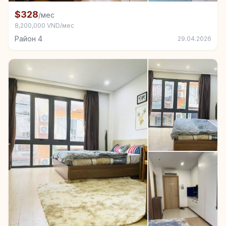
+3
Комната в аренду в Район 4
$328
/мес
8,200,000 VND/мес
Район 4
29.04.2026