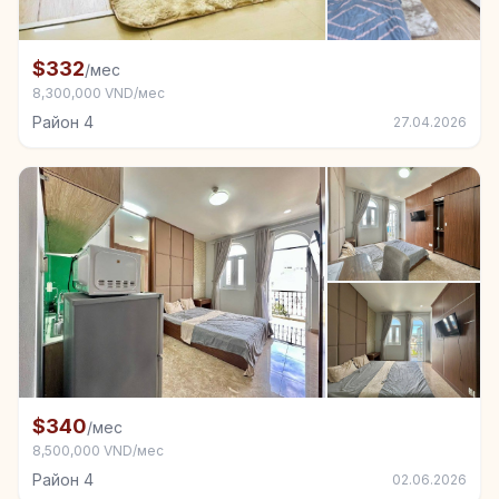
+4
Комната в аренду в Район 4
$332
/мес
8,300,000 VND/мес
Район 4
27.04.2026
+4
Комната в аренду в Район 4
$340
/мес
8,500,000 VND/мес
Район 4
02.06.2026