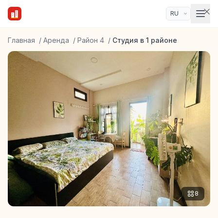
Главная
/
Аренда
/
Район 4
/
Студия в 1 районе
8