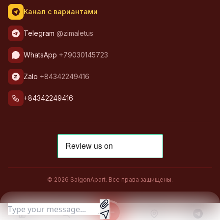
Канал с вариантами
Telegram
@zimaletus
WhatsApp
+79030145723
Zalo
+84342249416
+84342249416
© 2026 SaigonApart. Все права защищены.