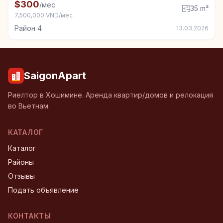
Комната в аренду в Район 4, 35 m²
$300
/мес
35 m²
7,500,000 VND/мес
Район 4
13.03.2026
SaigonApart
Риелтор в Хошимине. Аренда квартир/домов и релокация
во Вьетнам.
КАТАЛОГ
Каталог
Районы
Отзывы
Подать объявление
КОНТАКТЫ