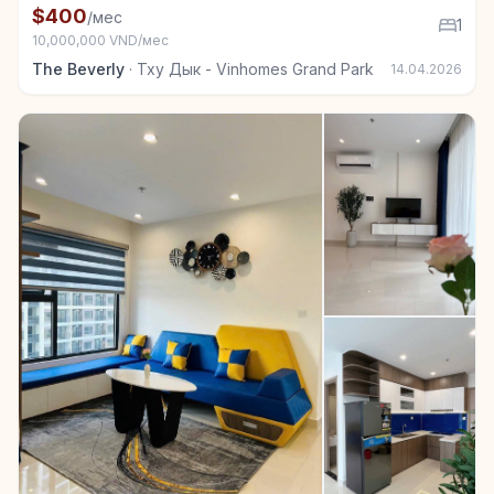
Квартира в аренду в Тху Дык - Vinhomes Grand Park
$400
/мес
1
10,000,000 VND/мес
The Beverly
·
Тху Дык - Vinhomes Grand Park
14.04.2026