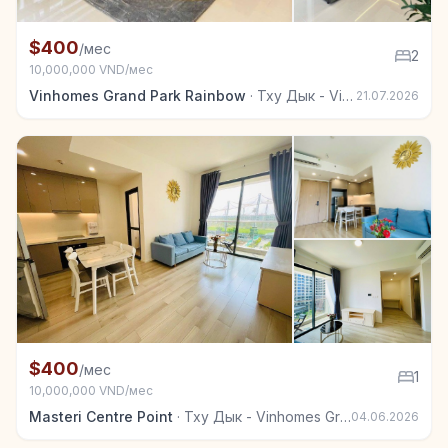
+2
Квартира в аренду в Тху Дык - Vinhomes Grand Park
$400
/мес
2
10,000,000 VND/мес
Vinhomes Grand Park Rainbow
·
Тху Дык - Vinhomes Grand Park
21.07.2026
+7
Квартира в аренду в Тху Дык - Vinhomes Grand Park
$400
/мес
1
10,000,000 VND/мес
Masteri Centre Point
·
Тху Дык - Vinhomes Grand Park
04.06.2026