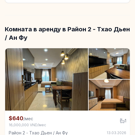
Комната в аренду в Район 2 - Тхао Дьен
/ Ан Фу
+6
Комната в аренду в Район 2 - Тхао Дьен / Ан Фу
$640
/мес
1
16,000,000 VND/мес
Район 2 - Тхао Дьен / Ан Фу
13.03.2026