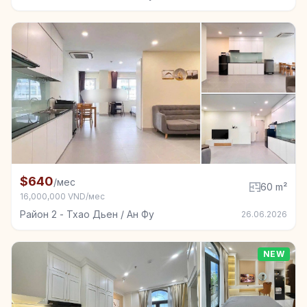
+4
Комната в аренду в Район 2 - Тхао Дьен / Ан Фу, 6
$640
/мес
60 m²
16,000,000 VND/мес
Район 2 - Тхао Дьен / Ан Фу
26.06.2026
NEW