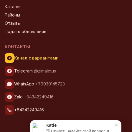
Каталог
Районы
Отзывы
Подать объявление
КОНТАКТЫ
Канал с вариантами
Telegram
@zimaletus
WhatsApp
+79030145723
Zalo
+84342249416
+84342249416
×
Katie
👋 Привет! Задайте свой вопрос, я