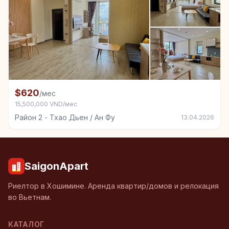
+7
Комната в аренду в Район 2 - Тхао Дьен / Ан Фу
$620
/мес
15,500,000 VND/мес
Район 2 - Тхао Дьен / Ан Фу
13.04.2026
SaigonApart
Риелтор в Хошимине. Аренда квартир/домов и релокация
во Вьетнам.
КАТАЛОГ