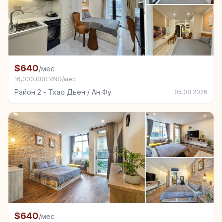
+6
Комната в аренду в Район 2 - Тхао Дьен / Ан Фу
$640
/мес
16,000,000 VND/мес
Район 2 - Тхао Дьен / Ан Фу
05.08.2026
+3
Комната в аренду в Район 2 - Тхао Дьен / Ан Фу
$640
/мес