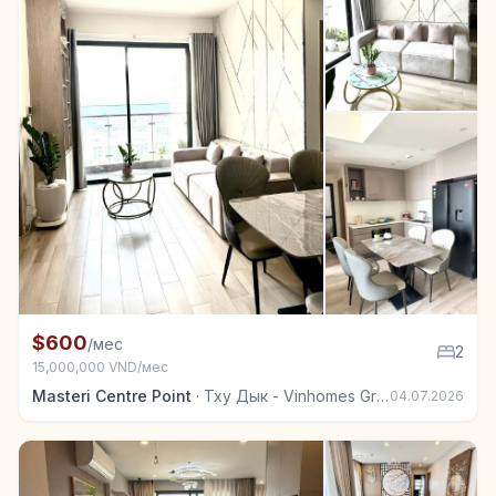
+5
Квартира в аренду в Тху Дык - Vinhomes Grand Park
$600
/мес
2
15,000,000 VND/мес
Masteri Centre Point
·
Тху Дык - Vinhomes Grand Park
04.07.2026