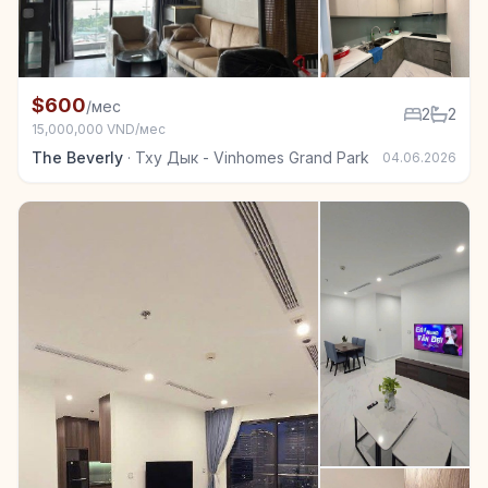
+3
Квартира в аренду в Тху Дык - Vinhomes Grand Park
$600
/мес
2
2
15,000,000 VND/мес
The Beverly
·
Тху Дык - Vinhomes Grand Park
04.06.2026