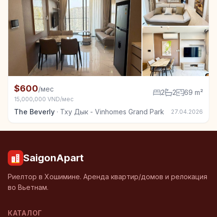
+7
Квартира в аренду в Тху Дык - Vinhomes Grand Park
$600
/мес
2
2
69 m²
15,000,000 VND/мес
The Beverly
·
Тху Дык - Vinhomes Grand Park
27.04.2026
SaigonApart
Риелтор в Хошимине. Аренда квартир/домов и релокация
во Вьетнам.
КАТАЛОГ