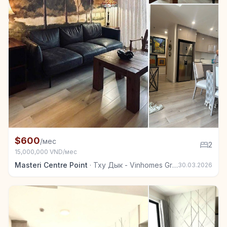
+5
Квартира в аренду в Тху Дык - Vinhomes Grand Park
$600
/мес
2
15,000,000 VND/мес
Masteri Centre Point
·
Тху Дык - Vinhomes Grand Park
30.03.2026