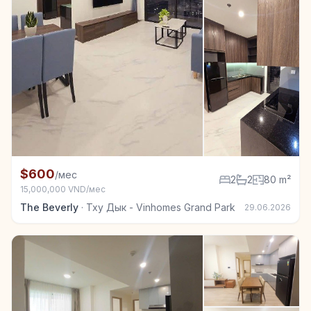
+6
Квартира в аренду в Тху Дык - Vinhomes Grand Park
$600
/мес
2
2
80 m²
15,000,000 VND/мес
The Beverly
·
Тху Дык - Vinhomes Grand Park
29.06.2026