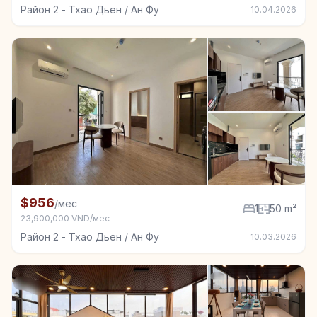
Район 2 - Тхао Дьен / Ан Фу
10.04.2026
+7
Квартира в аренду в Район 2 - Тхао Дьен / Ан Фу, 1
$956
/мес
1
50 m²
23,900,000 VND/мес
Район 2 - Тхао Дьен / Ан Фу
10.03.2026