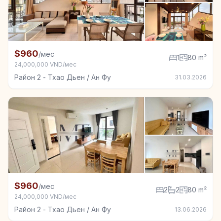
+7
Квартира в аренду в Район 2 - Тхао Дьен / Ан Фу, 1
$960
/мес
1
80 m²
24,000,000 VND/мес
Район 2 - Тхао Дьен / Ан Фу
31.03.2026
+7
Квартира в аренду в Район 2 - Тхао Дьен / Ан Фу, 2
$960
/мес
2
2
80 m²
24,000,000 VND/мес
Район 2 - Тхао Дьен / Ан Фу
13.06.2026