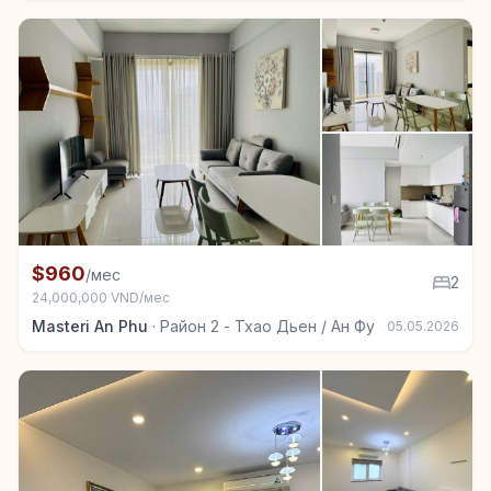
+7
Квартира в аренду в Район 2 - Тхао Дьен / Ан Фу, 
$960
/мес
2
24,000,000 VND/мес
Masteri An Phu
·
Район 2 - Тхао Дьен / Ан Фу
05.05.2026