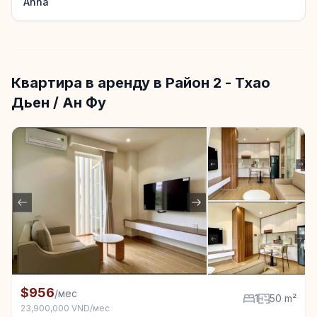
Anna
Квартира в аренду в Район 2 - Тхао
Дьен / Ан Фу
+6
Квартира в аренду в Район 2 - Тхао Дьен / Ан Фу, 1
$956
/мес
1
50 m²
23,900,000 VND/мес