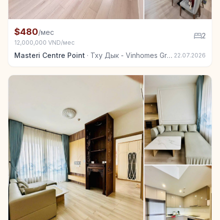
+7
Квартира в аренду в Тху Дык - Vinhomes Grand Park
$480
/мес
2
12,000,000 VND/мес
Masteri Centre Point
·
Тху Дык - Vinhomes Grand Park
22.07.2026