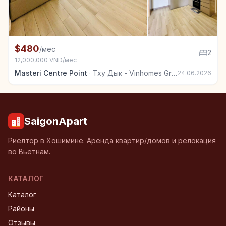
+6
Квартира в аренду в Тху Дык - Vinhomes Grand Park
$480
/мес
2
12,000,000 VND/мес
Masteri Centre Point
·
Тху Дык - Vinhomes Grand Park
24.06.2026
SaigonApart
Риелтор в Хошимине. Аренда квартир/домов и релокация
во Вьетнам.
КАТАЛОГ
Каталог
Районы
Отзывы