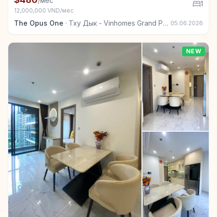
/мес
1
12,000,000 VND/мес
The Opus One
·
Тху Дык - Vinhomes Grand Park
05.06.2026
NEW