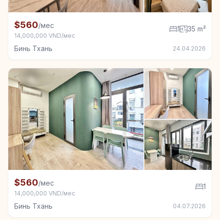
+6
Квартира в аренду в Бинь Тхань, 1 спал., 35 m²
$560
/мес
1
35 m²
14,000,000 VND/мес
Бинь Тхань
24.04.2026
+4
Квартира в аренду в Бинь Тхань, 1 спал.
$560
/мес
1
14,000,000 VND/мес
Бинь Тхань
04.07.2026