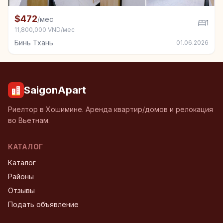
+7
Квартира в аренду в Бинь Тхань, 1 спал.
$472
/мес
1
11,800,000 VND/мес
Бинь Тхань
01.06.2026
SaigonApart
Риелтор в Хошимине. Аренда квартир/домов и релокация
во Вьетнам.
КАТАЛОГ
Каталог
Районы
Отзывы
Подать объявление